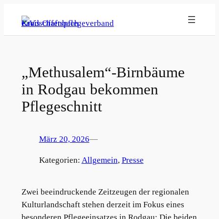
Zum
Inhalt
springen
„Methusalem“-Birnbäume
in Rodgau bekommen
Pflegeschnitt
März 20, 2026
—
Kategorien:
Allgemein
, 
Presse
Zwei beeindruckende Zeitzeugen der regionalen
Kulturlandschaft stehen derzeit im Fokus eines
besonderen Pflegeeinsatzes in Rodgau: Die beiden